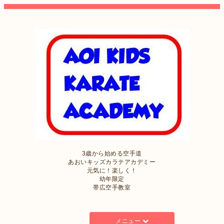
3歳から始める空手道
あおいキッズカラテアカデミー
元気に！楽しく！
幼年限定
帯広空手教室
メニュー