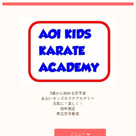
3歳から始める空手道
あおいキッズカラテアカデミー
元気に！楽しく！
幼年限定
帯広空手教室
メニュー